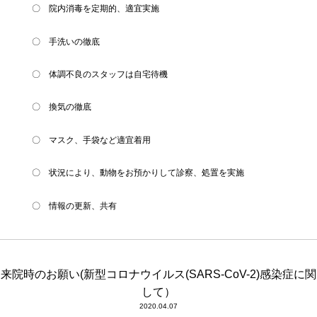
〇 院内消毒を定期的、適宜実施
〇 手洗いの徹底
〇 体調不良のスタッフは自宅待機
〇 換気の徹底
〇 マスク、手袋など適宜着用
〇 状況により、動物をお預かりして診察、処置を実施
〇 情報の更新、共有
来院時のお願い(新型コロナウイルス(SARS-CoV-2)感染症に関
して）
2020.04.07