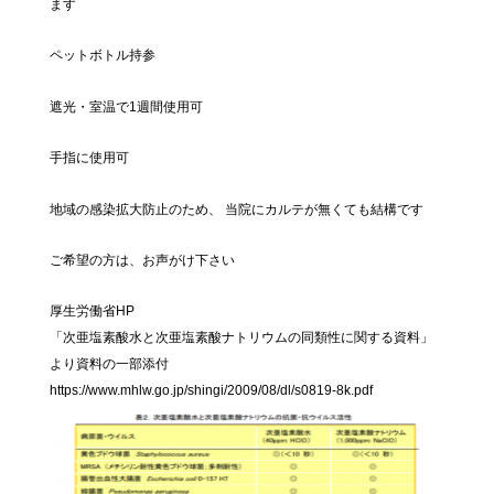
ます
ペットボトル持参
遮光・室温で1週間使用可
手指に使用可
地域の感染拡大防止のため、 当院にカルテが無くても結構です
ご希望の方は、お声がけ下さい
厚生労働省HP
「次亜塩素酸水と次亜塩素酸ナトリウムの同類性に関する資料」
より資料の一部添付
https://www.mhlw.go.jp/shingi/2009/08/dl/s0819-8k.pdf