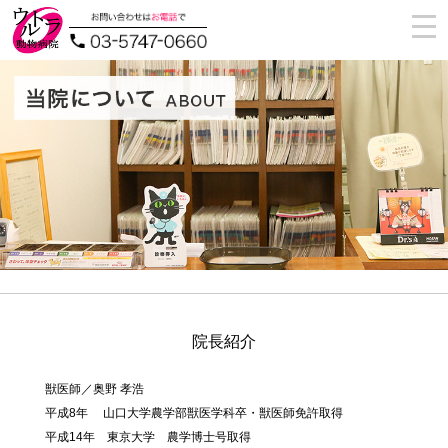
togg
navi
院長紹介
獣医師／奥野 孝浩
平成8年 山口大学農学部獣医学科卒・獣医師免許取得
平成14年 東京大学 農学博士号取得